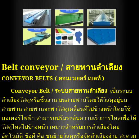
Belt conveyor /
สายพานลำเลียง
CONVEYOR BELTS (
)
คอนเวเยอร์ เบลท์
Conveyor Belt /
ระบบสายพานลำเลียง
เป็นระบบ
ลำเลียงวัสดุหรือชิ้นงาน บนสายพานโดยให้วัสดุอยู่บน
สายพาน สายพานจะพาวัสดุเคลื่อนที่ไปข้างหน้าโดยใช้
มอเตอร์ไฟฟ้า สามารถปรับระดับความเร็วการไหลเพื่อให้
วัสดุไหลไปข้างหน้า เหมาะสำหรับการลำเลียงโดย
อัตโนมัติ ข้อดี คือ ขนย้ายวัสดุหรือจัดลำเลียงง่าย สะดวก