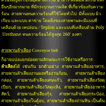
อื่นๆอีกมากมาย ที่มีกระบวนการผลิต ที่เกี่ยวข้องกับความ
ร้อน สายพานทนความร้อนที่ใช้โดยทั่วไป มีทั้งแบบ ผิว
เรียบ และแบบ ตาข่าย โดยผิงของสายพานจะมีแบบที่
Teplon
Poly
เคลือบด้วย เทปล่อน /
และแบบที่เคลือบด้วย
Urethane
260'
ทนความร้อนได้สูงสุด
องศา
สายพานลำเลียง
Conveyor belt
ก็อาจแบ่งแยกย่อยตามลักษณะการใช้งานหรือการ
ลำเลียง
ได้ เช่นกัน ยกตัวอย่าง สายพานลำเลียงอาหาร
,
สายพานลำเลียงงานผงหรืองานก้อน
,
สายพานลำเลียง
กล่อง
,
สายพานลำเลียงเศษแก้ว
,
สายพานลำเลียงวัสดุ
เปียก
,
สายพานลำเลียงวัสดุแห้ง
,
สายพานลำลียงอาหาร
สัตว์
,
สายพานลำเลียงกุ้ง
,
สายพานลำเลียงกระป๋อง
,
สายพานลำเลียงในตู้อบ
,
สายพานลำเลียงถ่านหิน เป็นต้น