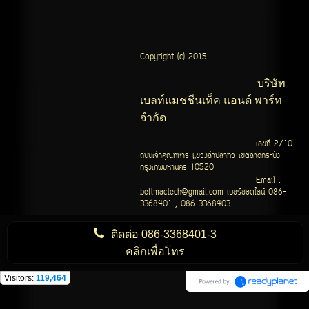
Copyright (c) 2015
บริษัท
เบลท์แมชชีนเท็ค แอนด์ พาร์ท
จำกัด
เลขที่ 2/10
ถนนเจ้าคุณทหาร แขวงลำปลาทิว เขตลาดกระบัง
กรุงเทพมหานคร 10520
Email :
beltmactech@gmail.com เบอร์ฮอตไลน์ 086-
3368401 , 086-3368403
ติดต่อ
086-3368401-3
คลิกเพื่อโทร
Visitors:
119,464